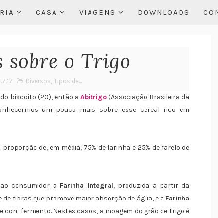
RIA
CASA
VIAGENS
DOWNLOADS
CO
 sobre o Trigo
.7.17
Diversos
,
Tipos de...
 do biscoito (20), então a
Abitrigo
(Associação Brasileira da
conhecermos um pouco mais sobre esse cereal rico em
roporção de, em média, 75% de farinha e 25% de farelo de
a ao consumidor a
Farinha Integral
, produzida a partir da
e de fibras que promove maior absorção de água, e a
Farinha
e com fermento. Nestes casos, a moagem do grão de trigo é