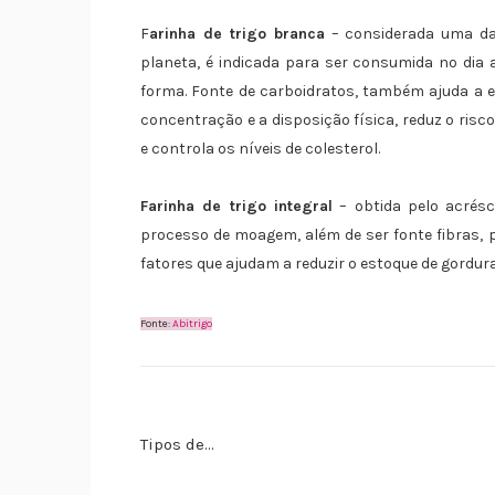
F
arinha de trigo branca
– considerada uma da
planeta, é indicada para ser consumida no dia 
forma. Fonte de carboidratos, também ajuda a e
concentração e a disposição física, reduz o risc
e controla os níveis de colesterol.
Farinha de trigo integral
– obtida pelo acrésc
processo de moagem, além de ser fonte fibras, p
fatores que ajudam a reduzir o estoque de gordur
Fonte:
Abitrigo
Tipos de...