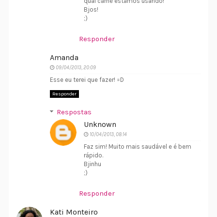
qual carne estamos usando!
Bjos!
;)
Responder
Amanda
09/04/2013, 20:09
Esse eu terei que fazer! =D
Responder
Respostas
Unknown
10/04/2013, 08:14
Faz sim! Muito mais saudável e é bem
rápido.
Bjinhu
;)
Responder
Kati Monteiro