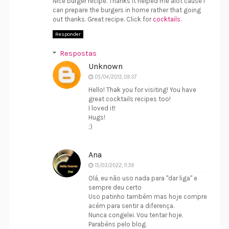
Nice burger recipe. Thanks it helped me alot cause i
can prepare the burgers in home rather that going
out thanks. Great recipe. Click for
cocktails.
Responder
Respostas
Unknown
05/04/2013, 09:37
Hello! Thak you for visiting! You have
great cocktails recipes too!
I loved it!
Hugs!
;)
Ana
15/03/2022, 11:39
Olá, eu não uso nada para "dar liga" e
sempre deu certo
Uso patinho também mas hoje compre
acém para sentir a diferença.
Nunca congelei. Vou tentar hoje.
Parabéns pelo blog.