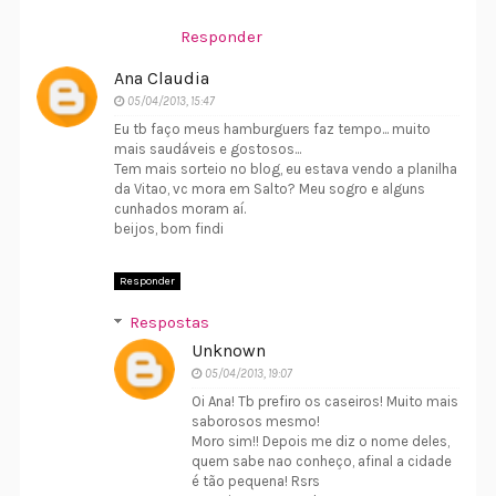
Responder
Ana Claudia
05/04/2013, 15:47
Eu tb faço meus hamburguers faz tempo... muito
mais saudáveis e gostosos...
Tem mais sorteio no blog, eu estava vendo a planilha
da Vitao, vc mora em Salto? Meu sogro e alguns
cunhados moram aí.
beijos, bom findi
Responder
Respostas
Unknown
05/04/2013, 19:07
Oi Ana! Tb prefiro os caseiros! Muito mais
saborosos mesmo!
Moro sim!! Depois me diz o nome deles,
quem sabe nao conheço, afinal a cidade
é tão pequena! Rsrs