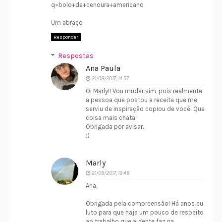
q=bolo+de+cenoura+americano
Um abraço
Responder
Respostas
Ana Paula
21/08/2017, 14:57
Oi Marly!! Vou mudar sim, pois realmente
a pessoa que postou a receita que me
serviu de inspiração copiou de você! Que
coisa mais chata!
Obrigada por avisar.
;)
Marly
21/08/2017, 19:48
Ana,
Obrigada pela compreensão! Há anos eu
luto para que haja um pouco de respeito
ao trabalho que a gente faz na