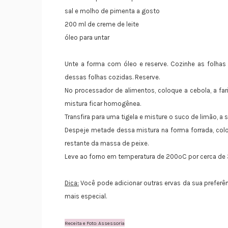
sal e molho de pimenta a gosto
200 ml de creme de leite
óleo para untar
Unte a forma com óleo e reserve. Cozinhe as folhas
dessas folhas cozidas. Reserve.
No processador de alimentos, coloque a cebola, a farin
mistura ficar homogênea.
Transfira para uma tigela e misture o suco de limão, a s
Despeje metade dessa mistura na forma forrada, colo
restante da massa de peixe.
Leve ao forno em temperatura de 200ºC por cerca de 
Dica:
Você pode adicionar outras ervas da sua preferên
mais especial.
Receita e Foto: Assessoria