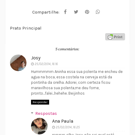
Compartilhe:
Prato Principal
5 comentários:
Josy
25/02/2014, 16:16
Hummmmm Aninha essa sua polenta me encheu de
agua na boca, essa costela na cerveja está da
pontinha da orelha. Adorei, com certeza ficou
maravilhosa sua polenta,me deu fome,
pronto...falei...hehehe. Beijinhos
Responder
Respostas
Ana Paula
25/02/2014, 16:25
rsrsrsrs olha Josy, não sei qual está