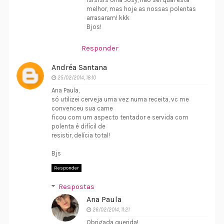
melhor, mas hoje as nossas polentas
arrasaram! kkk
Bjos!
Responder
Andréa Santana
25/02/2014, 18:10
Ana Paula,
só utilizei cerveja uma vez numa receita, vc me
convenceu sua carne
ficou com um aspecto tentador e servida com
polenta é difícil de
resistir, delícia total!
Bjs
Responder
Respostas
Ana Paula
26/02/2014, 11:21
Obrigada querida!