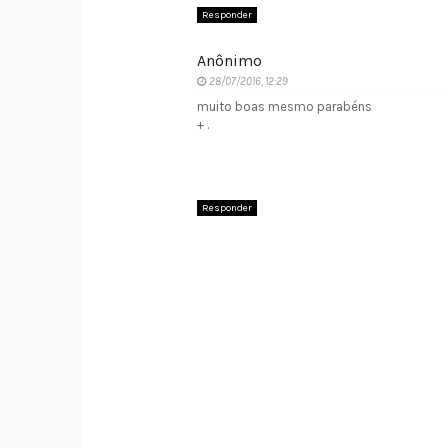
Responder
Anônimo
28/07/2016, 12:29
muito boas mesmo parabéns
+ .
Responder