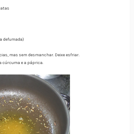
tatas
u a defumada)
cias, mas sem desmanchar. Deixe esfriar.
 a cúrcuma e a páprica.