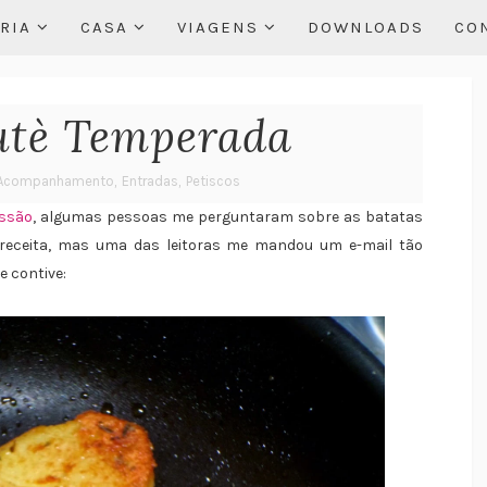
RIA
CASA
VIAGENS
DOWNLOADS
CO
utè Temperada
Acompanhamento
,
Entradas
,
Petiscos
essão
, algumas pessoas me perguntaram sobre as batatas
r receita, mas uma das leitoras me mandou um e-mail tão
 contive: