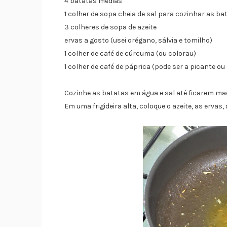
4 batatas médias
1 colher de sopa cheia de sal para cozinhar as ba
3 colheres de sopa de azeite
ervas a gosto (usei orégano, sálvia e tomilho)
1 colher de café de cúrcuma (ou colorau)
1 colher de café de páprica (pode ser a picante o
Cozinhe as batatas em água e sal até ficarem ma
Em uma frigideira alta, coloque o azeite, as ervas,