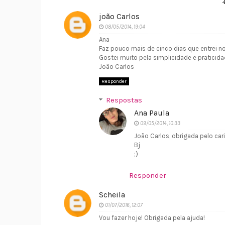
joão Carlos
08/05/2014, 19:04
Ana
Faz pouco mais de cinco dias que entrei 
Gostei muito pela simplicidade e praticida
João Carlos
Responder
Respostas
Ana Paula
09/05/2014, 10:33
João Carlos, obrigada pelo car
Bj
;)
Responder
Scheila
01/07/2016, 12:07
Vou fazer hoje! Obrigada pela ajuda!