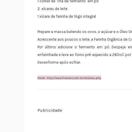
1 colher de chá de fermento em pó
2 xícaras de leite
1 xícara de farinha de trigo integral
Prepare a massa batendo os ovos, o açúcar e o Óleo Or
Acrescente aos poucos o leite, a Farinha Orgânica de C
Por último adicione o fermento em pó. Despeje 
enfarinhada e leve ao forno pré-aquecido a 260ºC por
Desenforme após esfriar.
Fonte: http://www.finococo.com.br/receitas.php
Publicidade