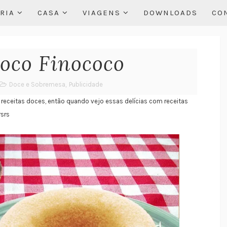
RIA
CASA
VIAGENS
DOWNLOADS
CO
Coco Finococo
Doce e Sobremesa
,
Publicidade
receitas doces, então quando vejo essas delícias com receitas
rsrs