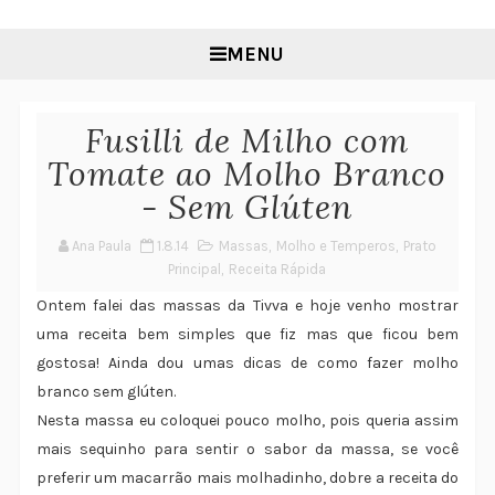
MENU
Fusilli de Milho com
Tomate ao Molho Branco
- Sem Glúten
Ana Paula
1.8.14
Massas
,
Molho e Temperos
,
Prato
Principal
,
Receita Rápida
Ontem falei das massas da Tivva e hoje venho mostrar
uma receita bem simples que fiz mas que ficou bem
gostosa! Ainda dou umas dicas de como fazer molho
branco sem glúten.
Nesta massa eu coloquei pouco molho, pois queria assim
mais sequinho para sentir o sabor da massa, se você
preferir um macarrão mais molhadinho, dobre a receita do