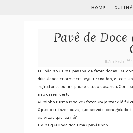
HOME
CULINÁ
Pavê de Doce d
Ana Paula
1
Eu não sou uma pessoa de fazer doces. De com
dificuldade enorme em seguir
receitas
, e receit
ingrediente ou um passo e tudo desanda. Com isso
não darem certo.
Aí minha turma resolveu fazer um jantar e lá fui 
Optei por fazer pavê, que servido bem gelado 
calorzão que faz né?
E olha que lindo ficou meu pavêzinho: