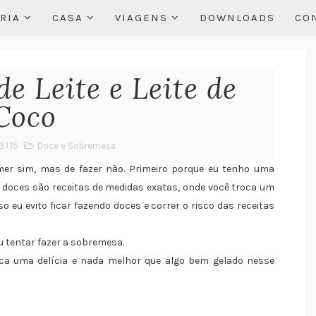
RIA
CASA
VIAGENS
DOWNLOADS
CO
e Leite e Leite de
Coco
3.1.15
Doce e Sobremesa
er sim, mas de fazer não. Primeiro porque eu tenho uma
as doces são receitas de medidas exatas, onde você troca um
 eu evito ficar fazendo doces e correr o risco das receitas
eu tentar fazer a sobremesa.
fica uma delícia e nada melhor que algo bem gelado nesse