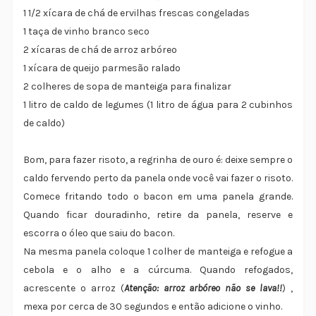
1 1/2 xícara de chá de ervilhas frescas congeladas
1 taça de vinho branco seco
2 xícaras de chá de arroz arbóreo
1 xícara de queijo parmesão ralado
2 colheres de sopa de manteiga para finalizar
1 litro de caldo de legumes (1 litro de água para 2 cubinhos
de caldo)
Bom, para fazer risoto, a regrinha de ouro é: deixe sempre o
caldo fervendo perto da panela onde você vai fazer o risoto.
Comece fritando todo o bacon em uma panela grande.
Quando ficar douradinho, retire da panela, reserve e
escorra o óleo que saiu do bacon.
Na mesma panela coloque 1 colher de manteiga e refogue a
cebola e o alho e a cúrcuma. Quando refogados,
acrescente o arroz (
Atenção: arroz arbóreo não se lava!!
) ,
mexa por cerca de 30 segundos e então adicione o vinho.