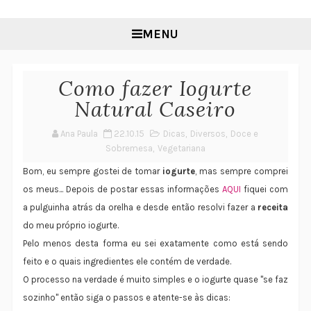
MENU
Como fazer Iogurte
Natural Caseiro
Ana Paula
22.10.15
Dicas
,
Diversos
,
Doce e
Sobremesa
,
Vegetariana
Bom, eu sempre gostei de tomar
iogurte
, mas sempre comprei
os meus... Depois de postar essas informações
AQUI
fiquei com
a pulguinha atrás da orelha e desde então resolvi fazer a
receita
do meu próprio iogurte.
Pelo menos desta forma eu sei exatamente como está sendo
feito e o quais ingredientes ele contém de verdade.
O processo na verdade é muito simples e o iogurte quase "se faz
sozinho" então siga o passos e atente-se às dicas: