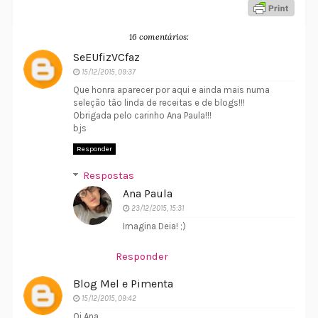
16 comentários:
SeEUfizVCfaz
15/12/2015, 09:37
Que honra aparecer por aqui e ainda mais numa
seleção tão linda de receitas e de blogs!!!
Obrigada pelo carinho Ana Paula!!!
bjs
Responder
Respostas
Ana Paula
23/12/2015, 15:31
Imagina Deia! ;)
Responder
Blog Mel e Pimenta
15/12/2015, 09:42
Oi Ana