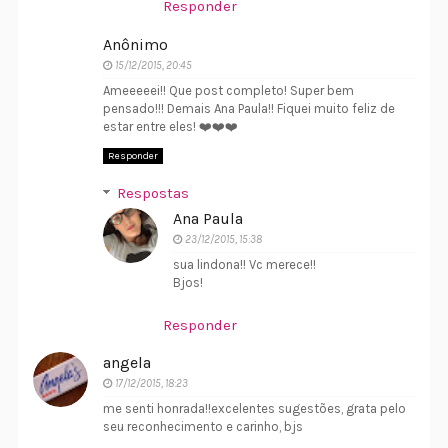
Responder
Anônimo
15/12/2015, 20:45
Ameeeeei!! Que post completo! Super bem
pensado!!! Demais Ana Paula!! Fiquei muito feliz de
estar entre eles! ❤️❤️❤️
Responder
Respostas
Ana Paula
23/12/2015, 15:38
sua lindona!! Vc merece!!
Bjos!
Responder
angela
17/12/2015, 18:23
me senti honrada!!excelentes sugestões, grata pelo
seu reconhecimento e carinho, bjs