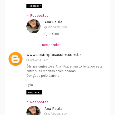
Responder
Respostas
Ana Paula
23/12/2015, 15:32
Bjos Gina!
Responder
www.sosimplesassim.com.br
15/12/2015, 16:24
Òtimas sugestões, Ana ! Fiquei muito feliz por estar
entre suas receitas selecionadas.
Obrigada pelo carinho!
Bj,
Lylia
Responder
Respostas
Ana Paula
23/12/2015, 15:37