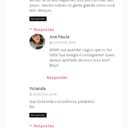
eu não fui no ano seguintes, isso pra mim não tem
preço... Gestos nobres só gente grande como você
tem. Abraços
Responder
Respostas
Ana Paula
01/07/2016, 08:43
Ahhhh sua querida!! Lógico que vc fez
falta! Sua energia é contagiante!! Quero
abraço apertado de novo esse ano!!
Beijo!
Responder
Yolanda
30/06/2016, 23:26
Que torta linda e econômica, parabéns!
Bjs.
Responder
Respostas