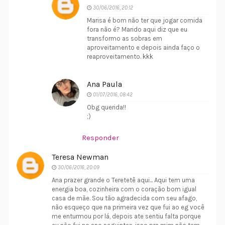
30/06/2016, 20:12
Marisa é bom não ter que jogar comida
fora não é? Marido aqui diz que eu
transformo as sobras em
aproveitamento e depois ainda faço o
reaproveitamento. kkk
Ana Paula
01/07/2016, 08:42
Obg querida!!
;)
Responder
Teresa Newman
30/06/2016, 20:09
Ana prazer grande o Teretetê aqui... Aqui tem uma
energia boa, cozinheira com o coração bom igual
casa de mãe. Sou tão agradecida com seu afago,
não esqueço que na primeira vez que fui ao eg você
me enturmou por lá, depois ate sentiu falta porque