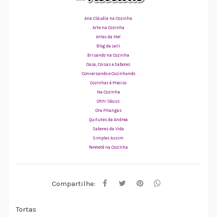
Ana Cláudia na Cozinha
Arte na Cozinha
Artes da Mel
Blog da Leili
Brisando na Cozinha
Casa, Coisas e Sabores
Conversando e Cozinhando
Cozinhar é Preciso
Na Cozinha
Ohh! Céuss
Ora Pitangas
Quitutes da Andrea
Sabores da Vida
Simples Assim
Teretetê na Cozinha
Compartilhe:
Tortas