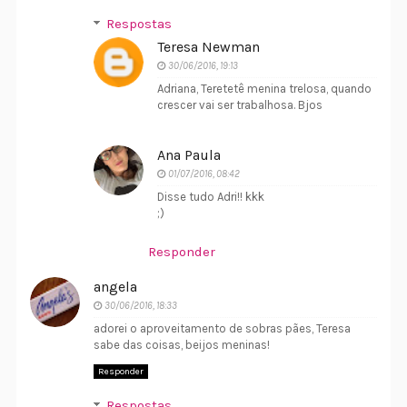
Respostas
Teresa Newman
30/06/2016, 19:13
Adriana, Teretetê menina trelosa, quando
crescer vai ser trabalhosa. Bjos
Ana Paula
01/07/2016, 08:42
Disse tudo Adri!! kkk
;)
Responder
angela
30/06/2016, 18:33
adorei o aproveitamento de sobras pães, Teresa
sabe das coisas, beijos meninas!
Responder
Respostas