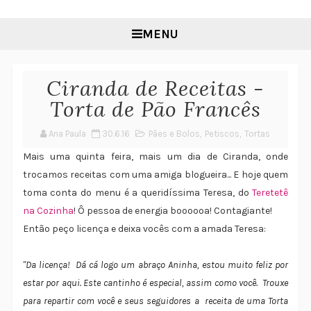
MENU
Ciranda de Receitas -
Torta de Pão Francês
Ana Paula
30.6.16
Pães e Bolos
,
Petiscos
,
Tortas
Mais uma quinta feira, mais um dia de Ciranda, onde
trocamos receitas com uma amiga blogueira... E hoje quem
toma conta do menu é a queridíssima Teresa, do
Teretetê
na Cozinha
! Ô pessoa de energia boooooa! Contagiante!
Então peço licença e deixa vocês com a amada Teresa:
"Da licença! Dá cá logo um abraço Aninha, estou muito feliz por
estar por aqui. Este cantinho é especial, assim como você. Trouxe
para repartir com você e seus seguidores a receita de uma Torta