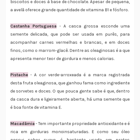
biscoitos e doces à base de chocolate. Apesar de pequena,
a avelã oferece grande quantidade de vitamina B1 e fósforo.
Castanha Portuguesa
- A casca grossa esconde uma
semente delicada, que pode ser usada em purês, para
acompanhar carnes vermelhas e brancas, e em doces
finos, como o marrom-glacê. Dentre as oleaginosas é a que
apresenta menor teor de gordura e menos calorias.
Pistache
- A cor verde-arroxeada é a marca registrada
desta fruta oleaginosa, que ganhou fama como ingrediente
de sorvetes e doces. O que pouca gente sabe é que, dentro
da casca dura e ligeiramente aberta, há uma semente que
é boa fonte de vitamina E.
Macadâmia
- Tem importante propriedade antioxidante e é
rica em gorduras monoinsaturadas. E como seu óleo
possui sabor suave, é bastante usada em pratos