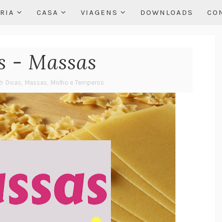
RIA
CASA
VIAGENS
DOWNLOADS
CO
s - Massas
Dicas
,
Massas
,
Molho e Temperos