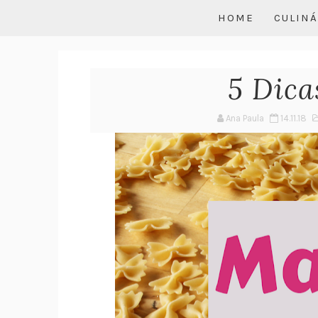
HOME
CULINÁ
5 Dica
Ana Paula
14.11.18