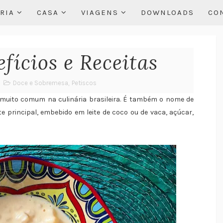
RIA
CASA
VIAGENS
DOWNLOADS
CO
fícios e Receitas
Doce e Sobremesa
,
Petiscos
 muito comum na culinária brasileira. É também o nome de
 principal, embebido em leite de coco ou de vaca, açúcar,