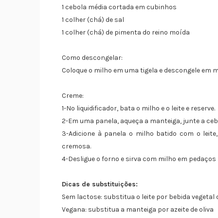
1 cebola média cortada em cubinhos
1 colher (chá) de sal
1 colher (chá) de pimenta do reino moída
Como descongelar:
Coloque o milho em uma tigela e descongele em mi
Creme:
1-No liquidificador, bata o milho e o leite e reserve.
2-Em uma panela, aqueça a manteiga, junte a cebo
3-Adicione à panela o milho batido com o leite
cremosa.
4-Desligue o forno e sirva com milho em pedaços 
Dicas de substituições:
Sem lactose: substitua o leite por bebida vegetal 
Vegana: substitua a manteiga por azeite de oliva