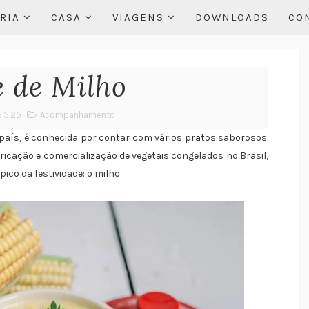
RIA
CASA
VIAGENS
DOWNLOADS
CO
 de Milho
5.5.25
Acompanhamento
o país, é conhecida por contar com vários pratos saborosos.
icação e comercialização de vegetais congelados no Brasil,
pico da festividade: o milho