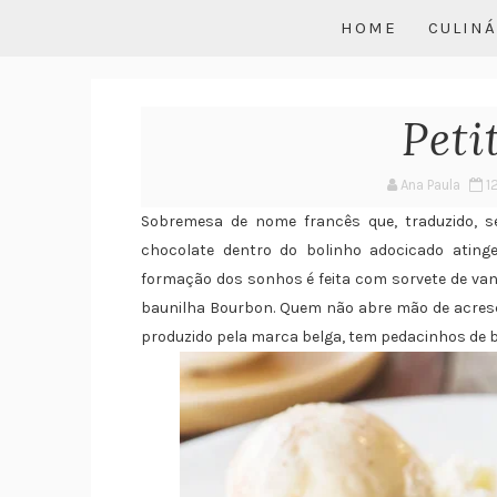
HOME
CULINÁ
Peti
Ana Paula
1
Sobremesa de nome francês que, traduzido, s
chocolate dentro do bolinho adocicado atin
formação dos sonhos é feita com sorvete de vani
baunilha Bourbon. Quem não abre mão de acresc
produzido pela marca belga, tem pedacinhos de b