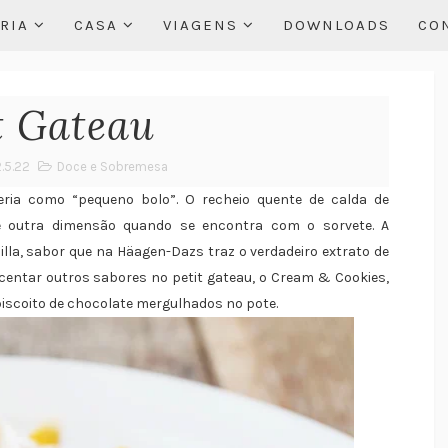
RIA
CASA
VIAGENS
DOWNLOADS
CO
t Gateau
2.5.22
Doce e Sobremesa
eria como “pequeno bolo”. O recheio quente de calda de
ge outra dimensão quando se encontra com o sorvete. A
lla, sabor que na Häagen-Dazs traz o verdadeiro extrato de
entar outros sabores no petit gateau, o Cream & Cookies,
iscoito de chocolate mergulhados no pote.