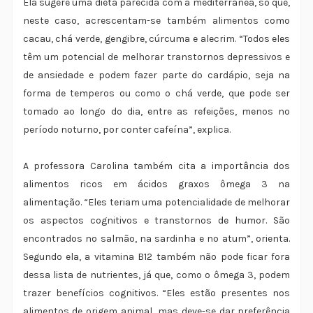
Ela sugere uma dieta parecida com a mediterrânea, só que,
neste caso, acrescentam-se também alimentos como
cacau, chá verde, gengibre, cúrcuma e alecrim. “Todos eles
têm um potencial de melhorar transtornos depressivos e
de ansiedade e podem fazer parte do cardápio, seja na
forma de temperos ou como o chá verde, que pode ser
tomado ao longo do dia, entre as refeições, menos no
período noturno, por conter cafeína”, explica.
A professora Carolina também cita a importância dos
alimentos ricos em ácidos graxos ômega 3 na
alimentação. “Eles teriam uma potencialidade de melhorar
os aspectos cognitivos e transtornos de humor. São
encontrados no salmão, na sardinha e no atum”, orienta.
Segundo ela, a vitamina B12 também não pode ficar fora
dessa lista de nutrientes, já que, como o ômega 3, podem
trazer benefícios cognitivos. “Eles estão presentes nos
alimentos de origem animal, mas deve-se dar preferência