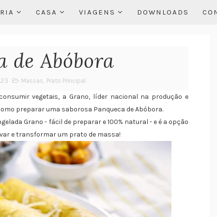
RIA
CASA
VIAGENS
DOWNLOADS
CO
a de Abóbora
1.23
Massas
,
Prato Principal
nsumir vegetais, a Grano, líder nacional na produção e
a como preparar uma saborosa Panqueca de Abóbora.
gelada Grano - fácil de preparar e 100% natural - e é a opção
novar e transformar um prato de massa!