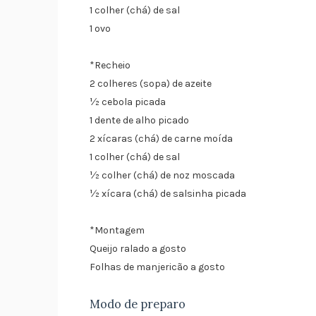
1 colher (chá) de sal
1 ovo
*Recheio
2 colheres (sopa) de azeite
½ cebola picada
1 dente de alho picado
2 xícaras (chá) de carne moída
1 colher (chá) de sal
½ colher (chá) de noz moscada
½ xícara (chá) de salsinha picada
*Montagem
Queijo ralado a gosto
Folhas de manjericão a gosto
Modo de preparo