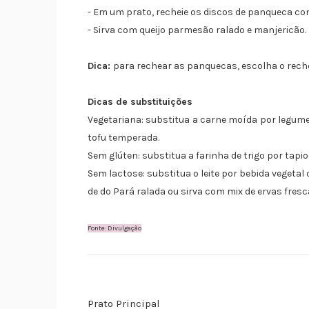
- Em um prato, recheie os discos de panqueca co
- Sirva com queijo parmesão ralado e manjericão.
Dica:
para rechear as panquecas, escolha o reche
Dicas de substituições
Vegetariana: substitua a carne moída por legum
tofu temperada.
Sem glúten: substitua a farinha de trigo por tapio
Sem lactose: substitua o leite por bebida vegetal
de do Pará ralada ou sirva com mix de ervas fresca
Fonte: Divulgação
Prato Principal