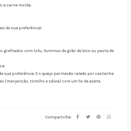
m a carne moída.
io de sua preferência!
es grelhados com tofu, hummus de grão de bico ou pasta de
ca.
 de sua preferência. E o queijo parmesão ralado por castanha
s (manjericão, tomilho e sálvia) com um fio de azeite.
Compartilhe: