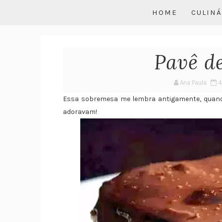
HOME
CULINÁ
Pavê d
Ana Paula
4
Essa sobremesa me lembra antigamente, quand
adoravam!