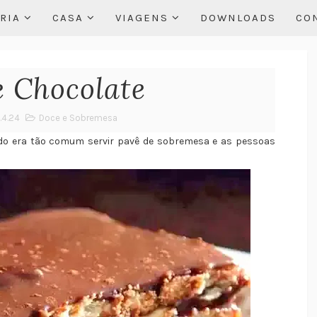
RIA
CASA
VIAGENS
DOWNLOADS
CO
e Chocolate
.4.24
Doce e Sobremesa
o era tão comum servir pavê de sobremesa e as pessoas