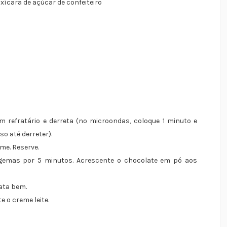
ícara de açúcar de confeiteiro
 refratário e derreta (no microondas, coloque 1 minuto e
so até derreter).
me. Reserve.
 gemas por 5 minutos. Acrescente o chocolate em pó aos
ata bem.
 o creme leite.