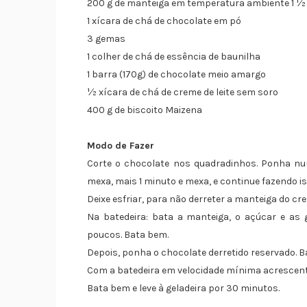
200 g de manteiga em temperatura ambiente 1 ½ x
1 xícara de chá de chocolate em pó
3 gemas
1 colher de chá de essência de baunilha
1 barra (170g) de chocolate meio amargo
½ xícara de chá de creme de leite sem soro
400 g de biscoito Maizena
Modo de Fazer
Corte o chocolate nos quadradinhos. Ponha num
mexa, mais 1 minuto e mexa, e continue fazendo is
Deixe esfriar, para não derreter a manteiga do cre
Na batedeira: bata a manteiga, o açúcar e as
poucos. Bata bem.
Depois, ponha o chocolate derretido reservado. B
Com a batedeira em velocidade mínima acrescente
Bata bem e leve à geladeira por 30 minutos.