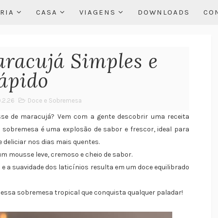
RIA
CASA
VIAGENS
DOWNLOADS
CO
racujá Simples e
ápido
9.2.26
Doce e Sobremesa
sse de maracujá? Vem com a gente descobrir uma receita
sa sobremesa é uma explosão de sabor e frescor, ideal para
 deliciar nos dias mais quentes.
um mousse leve, cremoso e cheio de sabor.
e a suavidade dos laticínios resulta em um doce equilibrado
r essa sobremesa tropical que conquista qualquer paladar!