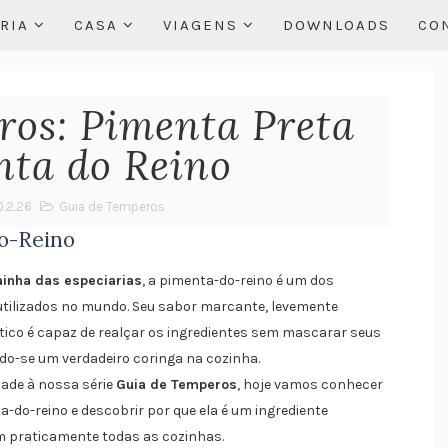
RIA
CASA
VIAGENS
DOWNLOADS
CO
ros: Pimenta Preta
nta do Reino
0.2.26
Guia de Temperos
o-Reino
ainha das especiarias
, a pimenta-do-reino é um dos
tilizados no mundo. Seu sabor marcante, levemente
tico é capaz de realçar os ingredientes sem mascarar seus
do-se um verdadeiro coringa na cozinha.
ade à nossa série
Guia de Temperos
, hoje vamos conhecer
-do-reino e descobrir por que ela é um ingrediente
m praticamente todas as cozinhas.