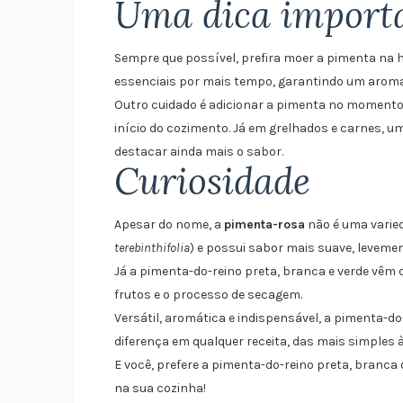
Uma dica import
Sempre que possível, prefira moer a pimenta na h
essenciais por mais tempo, garantindo um aroma 
Outro cuidado é adicionar a pimenta no momento 
início do cozimento. Já em grelhados e carnes, u
destacar ainda mais o sabor.
Curiosidade
Apesar do nome, a
pimenta-rosa
não é uma varieda
terebinthifolia
) e possui sabor mais suave, leveme
Já a pimenta-do-reino preta, branca e verde vêm
frutos e o processo de secagem.
Versátil, aromática e indispensável, a pimenta-d
diferença em qualquer receita, das mais simples à
E você, prefere a pimenta-do-reino preta, branca
na sua cozinha!