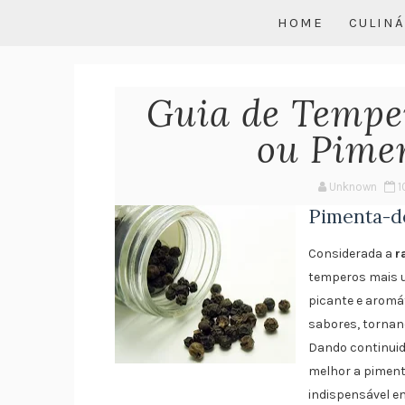
HOME
CULINÁ
Guia de Tempe
ou Pime
Unknown
1
Pimenta-d
Considerada a
r
temperos mais u
picante e aromá
sabores, tornan
Dando continuid
melhor a pimenta
indispensável e