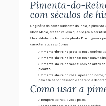
Pimenta-do-Reino
com séculos de hi
Originária da costa sudoeste da Índia, a pimenta-
Idade Média, era tão valiosa que chegou a ser ut
Ela é obtida dos frutos da planta
Piper nigrum
e po
características próprias:
Pimenta-do-reino preta:
a mais conhecida
Pimenta-do-reino branca:
mais suave e in
Pimenta-do-reino verde:
colhida antes da
picante.
Pimenta-do-reino rosa:
apesar do nome, n
pelo seu sabor delicado e aparência decorat
Como usar a pim
Tempere carnes, aves e peixes.
Acrescente em molhos, sopas e caldos.