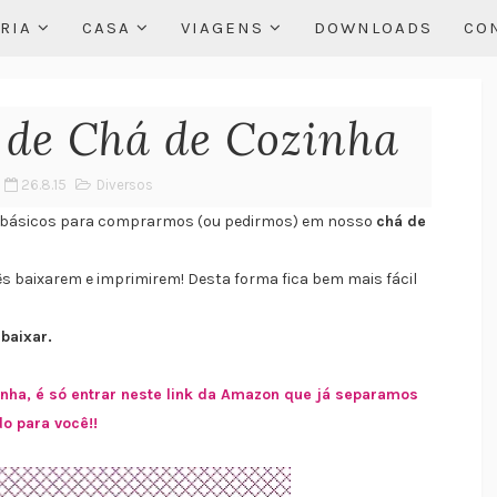
RIA
CASA
VIAGENS
DOWNLOADS
CO
a de Chá de Cozinha
26.8.15
Diversos
s básicos para comprarmos (ou pedirmos) em nosso
chá de
cês baixarem e imprimirem! Desta forma fica bem mais fácil
baixar.
inha, é só entrar neste link da Amazon que já separamos
do para você!!