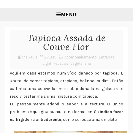
MENU
Tapioca Assada de
Couve Flor
Ana Paula
27.8.15
Acompanhamento
,
Entradas
,
Light
,
Petiscos
,
Vegetariana
Aqui em casa estamos num vício danado por
tapioca
... É
um tal de comer tapioca, crepioca, bolinho, pudim... Então
eu tinha uma couve-flor meio abandonada na geladeira e
resolvi testar mais uma mistura com tapioca.
Eu pessoalmente adorei o sabor e a textura. O único
problema é que grudou muito na forma, então
indico fazer
na frigideira antiaderente
, como se fosse uma omelete.