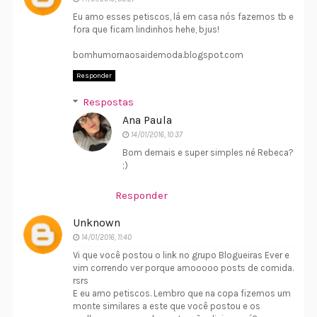
Eu amo esses petiscos, lá em casa nós fazemos tb e
fora que ficam lindinhos hehe, bjus!
bomhumornaosaidemoda.blogspot.com
Responder
Respostas
Ana Paula
14/01/2016, 10:37
Bom demais e super simples né Rebeca?
;)
Responder
Unknown
14/01/2016, 11:40
Vi que você postou o link no grupo Blogueiras Ever e
vim correndo ver porque amooooo posts de comida.
rsrs
E eu amo petiscos. Lembro que na copa fizemos um
monte similares a este que você postou e os