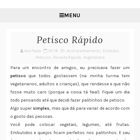
MENU
Petisco Rápido
Ana Paula
14.1.16
Acompanhamento
,
Entradas
,
Petiscos
,
Receita Rápida
,
Vegetariana
Para um encontro de amigos, eu precisava fazer um
petisco
que todos gostassem (na minha turma tem
vegetarianos, adultos e crianças), que rendesse e que não
fosse muito caro (porque a coisa tá feia!). Fiquei um dia
todo pensando até que decidi fazer palitinhos de petisco.
Algo super
simples
, mas que dá para variar de acordo com
o gosto das pessoas.
Você pode colocar vegetais, legumes, até frutas.
Embutidos e queijos ficam perfeitos nos palitinhos. E seu