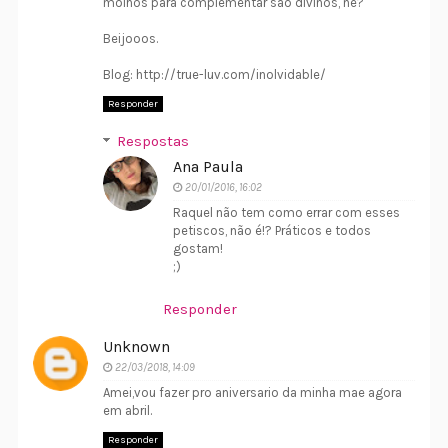
molhos para complementar são divinos, né?
Beijooos.
Blog: http://true-luv.com/inolvidable/
Responder
Respostas
Ana Paula
20/01/2016, 16:02
Raquel não tem como errar com esses
petiscos, não é!? Práticos e todos
gostam!
;)
Responder
Unknown
22/03/2018, 14:09
Amei,vou fazer pro aniversario da minha mae agora
em abril.
Responder