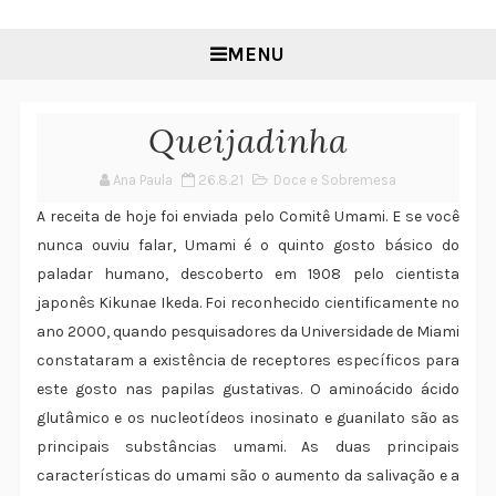
MENU
Queijadinha
Ana Paula
26.8.21
Doce e Sobremesa
A receita de hoje foi enviada pelo Comitê Umami. E se você
nunca ouviu falar, Umami é o quinto gosto básico do
paladar humano, descoberto em 1908 pelo cientista
japonês Kikunae Ikeda. Foi reconhecido cientificamente no
ano 2000, quando pesquisadores da Universidade de Miami
constataram a existência de receptores específicos para
este gosto nas papilas gustativas. O aminoácido ácido
glutâmico e os nucleotídeos inosinato e guanilato são as
principais substâncias umami. As duas principais
características do umami são o aumento da salivação e a