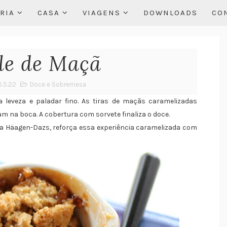
RIA
CASA
VIAGENS
DOWNLOADS
CO
le de Maçã
6.5.22
Doce e Sobremesa
leveza e paladar fino. As tiras de maçãs caramelizadas
 na boca. A cobertura com sorvete finaliza o doce.
a Häagen-Dazs, reforça essa experiência caramelizada com