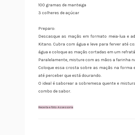
100 gramas de manteiga
3 colheres de açúcar
Preparo:
Descasque as maçãs em formato meia-lua e ad
Kitano. Cubra com água e leve para ferver até coz
água e coloque as maçãs cortadas em um refratár
Paralelamente, misture com as mãos a farinha n
Coloque essa crosta sobre as maçãs na forma e 
até perceber que está dourando.
O ideal é saborear a sobremesa quente e mistur
combo de sabor.
Receita e foto: Assessoria