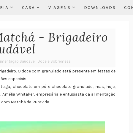
RIA
CASA
VIAGENS
DOWNLOADS
CO
Matchá - Brigadeiro
udável
limentação Saudável
,
Doce e Sobremesa
brigadeiro. O doce com granulado está presente em festas de
iões especiais.
nteiga, chocolate em pó e chocolate granulado, mas, hoje,
 Amélia Whitaker, empresária e entusiasta da alimentação
e com Matchá da Puravida.