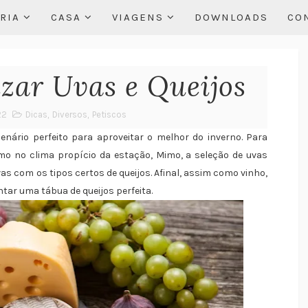
RIA
CASA
VIAGENS
DOWNLOADS
CO
ar Uvas e Queijos
22
Dicas
,
Diversos
,
Petiscos
nário perfeito para aproveitar o melhor do inverno. Para
mo no clima propício da estação, Mimo, a seleção de uvas
as com os tipos certos de queijos. Afinal, assim como vinho,
ar uma tábua de queijos perfeita.