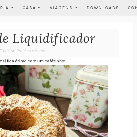
RIA
CASA
VIAGENS
DOWNLOADS
CO
de Liquidificador
8.2.24
Pães e Bolos
mel fica ótimo com um cafézinho!