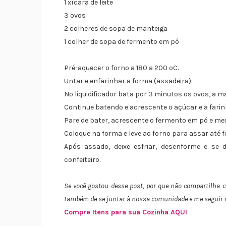
1 xícara de leite
3 ovos
2 colheres de sopa de manteiga
1 colher de sopa de fermento em pó
Pré-aquecer o forno a 180 a 200 ºC.
Untar e enfarinhar a forma (assadeira).
No liquidificador bata por 3 minutos os ovos, a man
Continue batendo e acrescente o açúcar e a fari
Pare de bater, acrescente o fermento em pó e me
Coloque na forma e leve ao forno para assar até f
Após assado, deixe esfriar, desenforme e se
confeiteiro.
Se você gostou desse post, por que não compartilha
também de se juntar à nossa comunidade e me seguir
Compre Itens para sua Cozinha AQUI