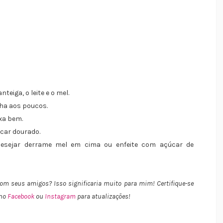
teiga, o leite e o mel.
nha aos poucos.
xa bem.
icar dourado.
 desejar derrame mel em cima ou enfeite com açúcar de
 com seus amigos
? Isso significaria muito para mim! Certifique-se
 no
Facebook
ou
Instagram
para atualizações!