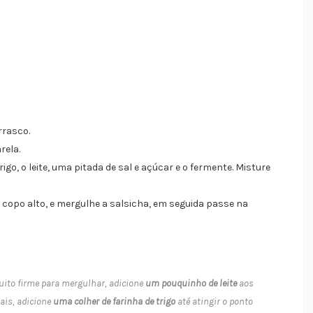
rrasco.
rela.
go, o leite, uma pitada de sal e açúcar e o fermente. Misture
opo alto, e mergulhe a salsicha, em seguida passe na
uito firme para mergulhar, adicione
um pouquinho de leite
aos
ais, adicione
uma colher de farinha de trigo
até atingir o ponto