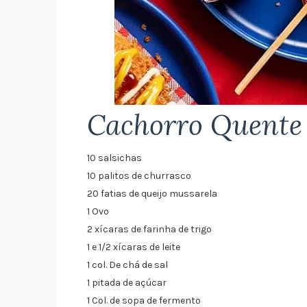
Cachorro Quente 
10 salsichas
10 palitos de churrasco
20 fatias de queijo mussarela
1 Ovo
2 xícaras de farinha de trigo
1 e 1/2 xícaras de leite
1 col. De chá de sal
1 pitada de açúcar
1 Col. de sopa de fermento