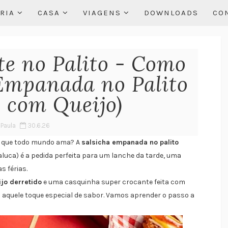
RIA
CASA
VIAGENS
DOWNLOADS
CO
e no Palito - Como
 Empanada no Palito
 com Queijo)
 Paula
30.6.26
no que todo mundo ama? A
salsicha empanada no palito
luca) é a pedida perfeita para um lanche da tarde, uma
s férias.
ijo derretido
e uma casquinha super crocante feita com
quele toque especial de sabor. Vamos aprender o passo a