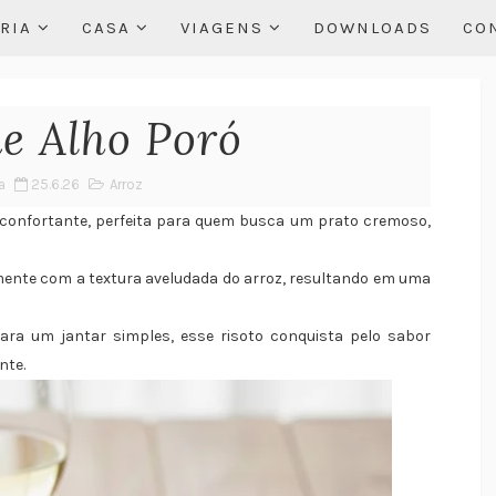
RIA
CASA
VIAGENS
DOWNLOADS
CO
de Alho Poró
a
25.6.26
Arroz
econfortante, perfeita para quem busca um prato cremoso,
ente com a textura aveludada do arroz, resultando em uma
ara um jantar simples, esse risoto conquista pelo sabor
nte.