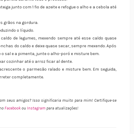
iga junto com 1 fio de azeite e refogue o alho e a cebola até
s grãos na gordura.
duzindo o líquido.
 caldo de legumes, mexendo sempre até esse caldo quase
nchas do caldo e deixe quase secar, sempre mexendo. Após
 o sal e a pimenta, junte o alho-poró e misture bem.
r cozinhar até o arroz ficar al dente.
, acrescente o parmesão ralado e misture bem. Em seguida,
erreter completamente.
 com seus amigos
? Isso significaria muito para mim! Certifique-se
 no
Facebook
ou
Instagram
para atualizações!