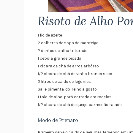
Risoto de Alho Po
1 fio de azeite
2 colheres de sopa de manteiga
2 dentes de alho triturado
1 cebola grande picada
1 xícara de chá de arroz arbóreo
1/2 xícara de chá de vinho branco seco
2 litros de caldo de legumes
Sal e pimenta-do-reino a gosto
1 talo de alho-poró cortado em rodelas
1/2 xícara de chá de queijo parmesão ralado⁣
Modo de Preparo
Primeiro deixe o caldo de legumes fervendo em u