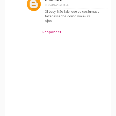
25/04/2013, 14:55
OI Josy! Não falei que eu costumava
fazer assados como você? rs
bjos!
Responder