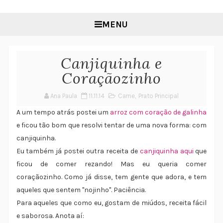
MENU
Canjiquinha e
Coraçãozinho
Ana Paula
11.11.14
Carne
,
Prato Principal
A um tempo atrás postei um
arroz com coração de galinha
e ficou tão bom que resolvi tentar de uma nova forma: com
canjiquinha.
Eu também já postei outra receita de
canjiquinha aqui
que
ficou de comer rezando! Mas eu queria comer
coraçãozinho. Como já disse, tem gente que adora, e tem
aqueles que sentem "nojinho". Paciência.
Para aqueles que como eu, gostam de miúdos, receita fácil
e saborosa. Anota aí: