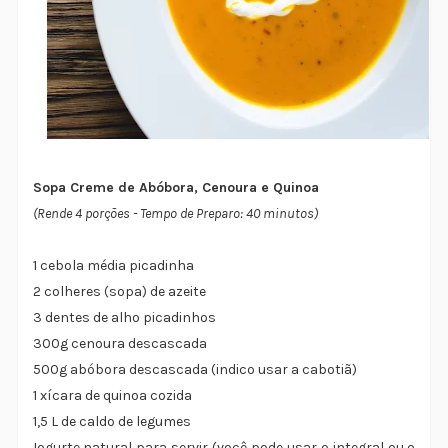
Sopa Creme de Abóbora, Cenoura e Quinoa
(Rende 4 porções - Tempo de Preparo: 40 minutos)
1 cebola média picadinha
2 colheres (sopa) de azeite
3 dentes de alho picadinhos
300g cenoura descascada
500g abóbora descascada (indico usar a cabotiã)
1 xícara de quinoa cozida
1,5 L de caldo de legumes
Iogurte natural para servir (você pode usar o integral ou o