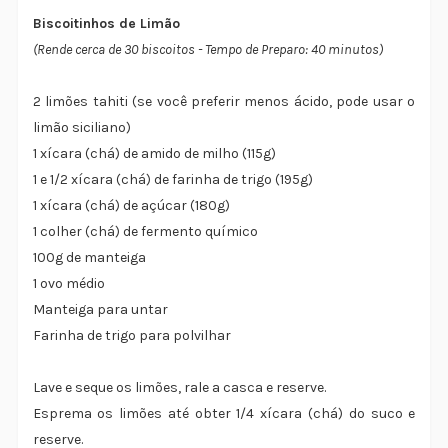
Biscoitinhos de Limão
(Rende cerca de 30 biscoitos - Tempo de Preparo: 40 minutos)
2 limões tahiti (se você preferir menos ácido, pode usar o
limão siciliano)
1 xícara (chá) de amido de milho (115g)
1 e 1/2 xícara (chá) de farinha de trigo (195g)
1 xícara (chá) de açúcar (180g)
1 colher (chá) de fermento químico
100g de manteiga
1 ovo médio
Manteiga para untar
Farinha de trigo para polvilhar
Lave e seque os limões, rale a casca e reserve.
Esprema os limões até obter 1/4 xícara (chá) do suco e
reserve.