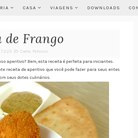
RIA
CASA
VIAGENS
DOWNLOADS
CO
a de Frango
7.2.23
Carne
,
Petiscos
so aperitivo? Bem, esta receita é perfeita para iniciantes.
te receita de aperitivo que você pode fazer para seus entes
om seus dotes culinários.