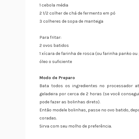
1 cebola média
2 1/2 colher de chá de fermento em pó
3 colheres de sopa de manteiga
Para fritar:
2 ovos batidos
1 xícara de farinha de rosca (ou farinha panko ou
óleo o suficiente
Modo de Preparo
Bata todos os ingredientes no processador 
geladeira por cerca de 2 horas (se você consegu
pode fazer as bolinhas direto).
Então modele bolinhas, passe no ovo batido, depo
coradas.
Sirva com seu molho de preferência.