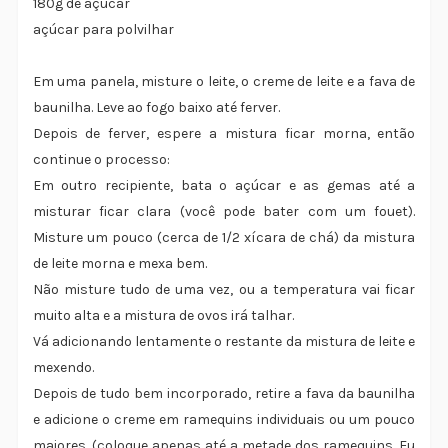
180g de açúcar
açúcar para polvilhar
Em uma panela, misture o leite, o creme de leite e a fava de
baunilha. Leve ao fogo baixo até ferver.
Depois de ferver, espere a mistura ficar morna, então
continue o processo:
Em outro recipiente, bata o açúcar e as gemas até a
misturar ficar clara (você pode bater com um fouet).
Misture um pouco (cerca de 1/2 xícara de chá) da mistura
de leite morna e mexa bem.
Não misture tudo de uma vez, ou a temperatura vai ficar
muito alta e a mistura de ovos irá talhar.
Vá adicionando lentamente o restante da mistura de leite e
mexendo.
Depois de tudo bem incorporado, retire a fava da baunilha
e adicione o creme em ramequins individuais ou um pouco
maiores. (coloque apenas até a metade dos ramequins. Eu